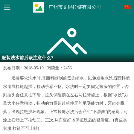
广州市文锠拉链有限公司
服装洗水前后该注意什么?
发布日期：
2018-05-19
阅读量：
2456
服装要求洗水时,其面料缝制前需先缩水，以免发生水洗后面料缩
水造成拉链起拱，拉动手感不畅。水洗时一定要固定拉头的位置，否
则拉头会任意往下滑，拉头保险锁在左右两粒牙齿上，根据“水洗”力
量大小任意扭动，扭动的力量超过单粒牙的承受能力时，牙齿会脱
落，出现拉链损坏现象。正常拉链水洗后会产生“不滑爽”的感觉，可
涂上石蜡上下拉动二、三次,从而更好地保证洗后的轻滑度。(真皮类
衣服,拉链不可上蜡)