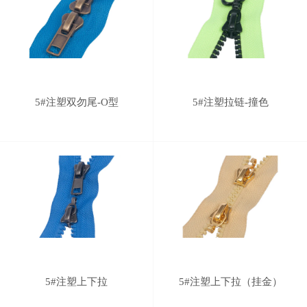
5#注塑双勿尾-O型
5#注塑拉链-撞色
5#注塑上下拉
5#注塑上下拉（挂金）