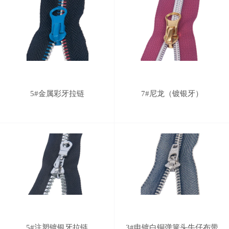
5#金属彩牙拉链
7#尼龙（镀银牙）
5#注塑镀银牙拉链
3#电镀白铜弹簧头牛仔布带