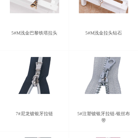
5#M浅金巴黎铁塔拉头
5#M浅金拉头钻石
7#尼龙镀银牙拉链
5#注塑镀银牙拉链-银丝布
带