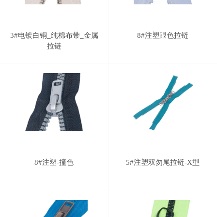
3#电镀白铜_纯棉布带_金属
8#注塑跟色拉链
拉链
8#注塑-撞色
5#注塑双勿尾拉链-X型